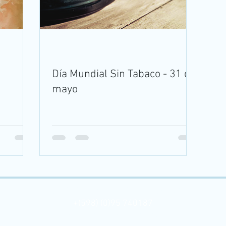
Día Mundial Sin Tabaco - 31 de
mayo
Sociedad Uruguaya de Tabacología
+(598) (0)95 740187
25 de mayo 689 esq. Juncal