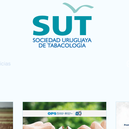
icias
Contacto
vo
Biblioteca
DMST2023